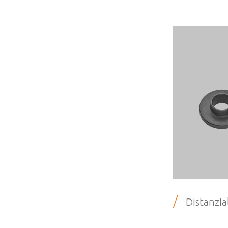
/
Distanzial