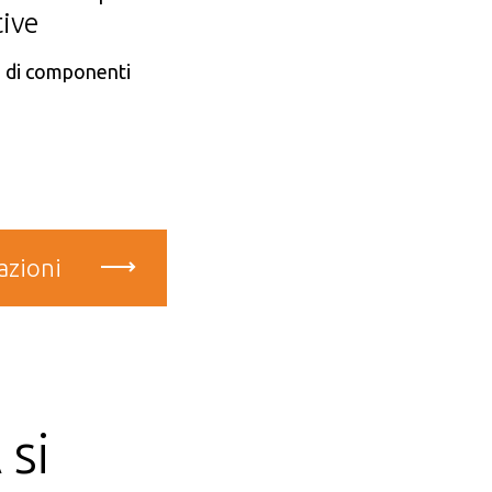
ive
i di componenti
azioni
si