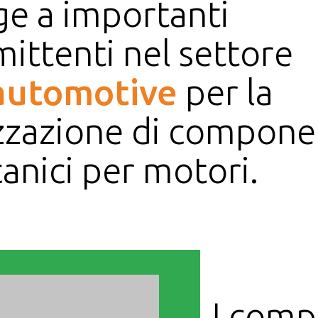
ge a importanti
ittenti nel settore
automotive
per la
izzazione di compone
anici per motori.
I comp