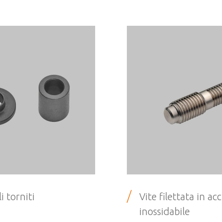
/
i torniti
Vite filettata in acc
inossidabile