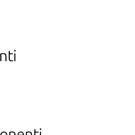
nti
onenti