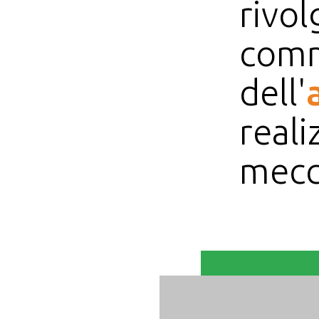
rivol
comm
dell'
real
mecc