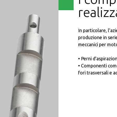
realizz
In particolare, l'az
produzione in seri
meccanici per moto
• Perni d'aspirazio
• Componenti comple
fori trasversali e a