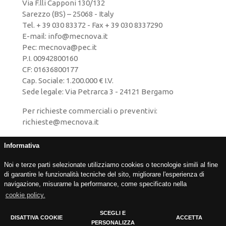
Via F.lli Capponi 130/132
Sarezzo (BS) – 25068 - Italy
Tel.
+ 39 030 83372
- Fax + 39 030 8337290
E-mail:
info@mecnova.it
Pec: mecnova@pec.it
P.I. 00942800160
CF: 01636800177
Cap. Sociale: 1.200.000 € I.V.
Sede legale: Via Petrarca 3 - 24121 Bergamo
Per richieste commerciali o preventivi:
richieste@mecnova.it
Codice etico
Informativa
Privacy policy
Noi e terze parti selezionate utilizziamo cookies o tecnologie simili al fine
Cookie policy
di garantire le funzionalità tecniche del sito, migliorare l'esperienza di
Whistleblowing
navigazione, misurarne la performance, come specificato nella
cookie policy.
SCEGLI E
DISATTIVA COOKIE
ACCETTA
PERSONALIZZA
Cookie Policy