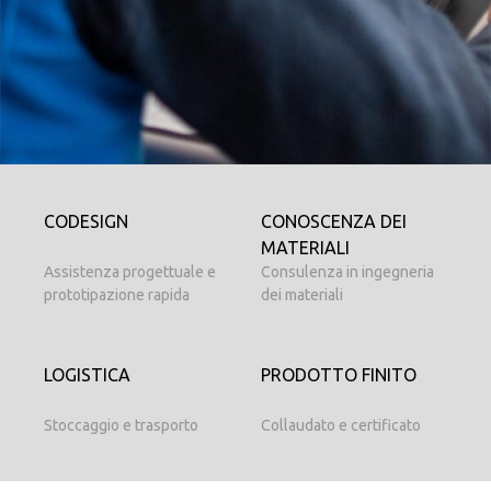
CODESIGN
CONOSCENZA DEI
MATERIALI
Assistenza progettuale e
Consulenza in ingegneria
prototipazione rapida
dei materiali
LOGISTICA
PRODOTTO FINITO
Stoccaggio e trasporto
Collaudato e certificato